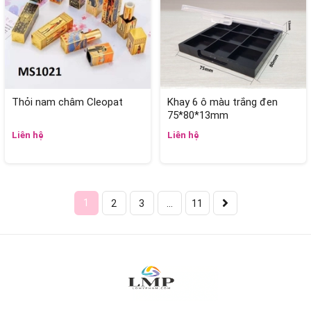
Thỏi nam châm Cleopat
Khay 6 ô màu trắng đen
75*80*13mm
Liên hệ
Liên hệ
1
2
3
...
11