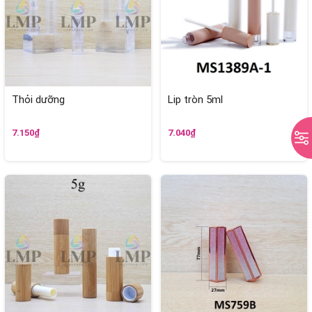
Thỏi dưỡng
Lip tròn 5ml
7.150₫
7.040₫