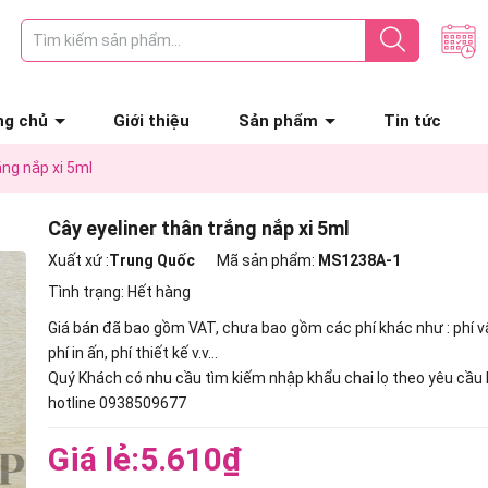
ng chủ
Giới thiệu
Sản phẩm
Tin tức
ắng nắp xi 5ml
Cây eyeliner thân trắng nắp xi 5ml
Xuất xứ :
Trung Quốc
Mã sản phẩm:
MS1238A-1
Tình trạng:
Hết hàng
Giá bán đã bao gồm VAT, chưa bao gồm các phí khác như : phí v
phí in ấn, phí thiết kế v.v...
Quý Khách có nhu cầu tìm kiếm nhập khẩu chai lọ theo yêu cầu 
hotline 0938509677
Giá lẻ:
5.610₫