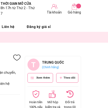
THỜI GIAN MỞ CỬA
8h-17h từ Thứ 2 - Thứ
Tài khoản
Giỏ hàng
7
Liên hệ
Đăng ký giá sỉ
T
TRUNG QUỐC
(Chính hãng)
ận chuyển,
Xem thêm
Theo dõi
liên hệ
Hoàn tiền
Mở hộp
Đổi trả
100% nếu
kiểm tra và
trong 03