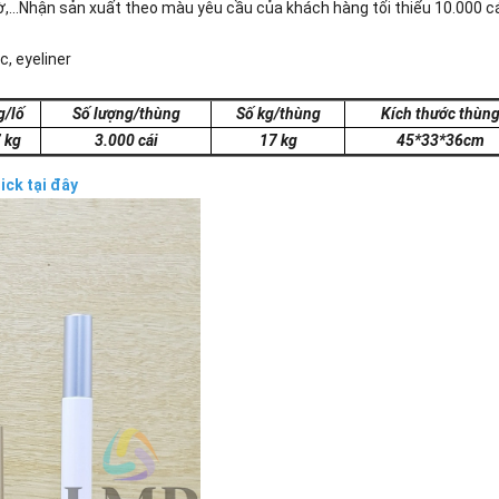
...Nhận sản xuất theo màu yêu cầu của khách hàng tối thiểu 10.000 cá
c, eyeliner
g/lố
Số lượng/thùng
Số kg/thùng
Kích thước thùn
 kg
3.000 cái
17 kg
45*33*36cm
lick tại đây