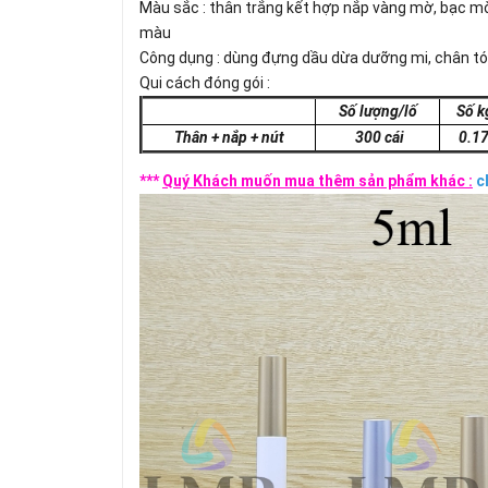
Màu sắc : thân trắng kết hợp nắp vàng mờ, bạc mờ,
màu
Công dụng : dùng đựng dầu dừa dưỡng mi, chân tó
Qui cách đóng gói :
Số lượng/lố
Số k
Thân + nắp + nút
300 cái
0.17
***
Quý Khách muốn mua thêm sản phẩm khác :
c