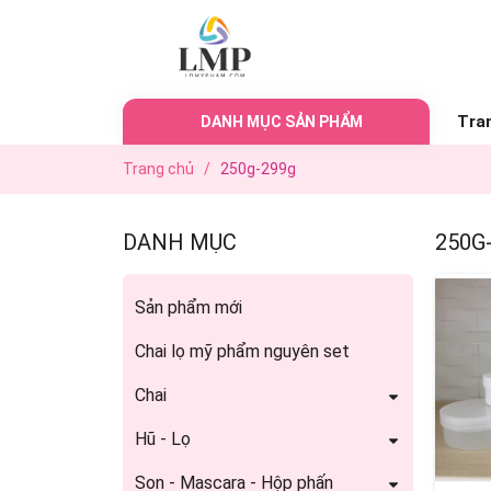
Tra
DANH MỤC SẢN PHẨM
Trang chủ
/
250g-299g
DANH MỤC
250G
Sản phẩm mới
Chai lọ mỹ phẩm nguyên set
Chai
Hũ - Lọ
Son - Mascara - Hộp phấn