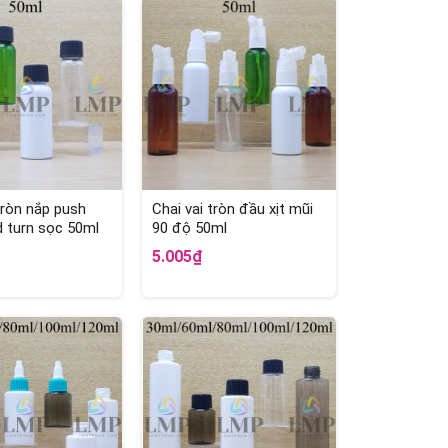
tròn nắp push
Chai vai tròn đầu xịt mũi
 turn sọc 50ml
90 độ 50ml
5.005₫