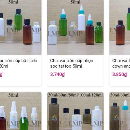
ai tròn nắp bật trơn
Chai vai tròn nắp nhọn
Chai vai 
50ml
sọc tattoo 50ml
down and
5₫
3.740₫
3.850₫