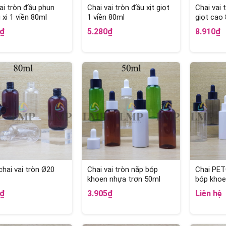
ai tròn đầu phun
Chai vai tròn đầu xịt giọt
Chai vai
xi 1 viền 80ml
1 viền 80ml
giọt cao
5₫
5.280₫
8.910₫
hai vai tròn Ø20
Chai vai tròn nắp bóp
Chai PET
khoen nhựa trơn 50ml
bóp khoe
0₫
3.905₫
Liên hệ