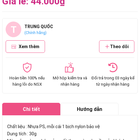
Giá lẻ: 44.000₫
T
TRUNG QUỐC
(Chính hãng)
Xem thêm
Theo dõi
Hoàn tiền 100% nếu
Mở hộp kiểm tra và
Đổi trả trong 03 ngày kể
hàng lỗi do NSX
nhận hàng
từ ngày nhận hàng
Chi tiết
Hướng dẫn
mua hàng
Chất liệu : Nhựa PS, mỗi cái 1 bịch nylon bảo vệ
Dung tích : 30g