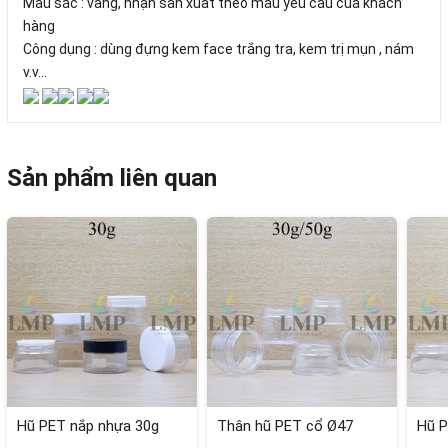
Màu sắc : vàng, nhận sản xuất theo màu yêu cầu của khách
hàng
Công dụng : dùng đựng kem face trắng tra, kem trị mụn , nám
v.v...
Sản phẩm liên quan
Hũ PET nắp nhựa 30g
Thân hũ PET cổ Ø47
Hũ P