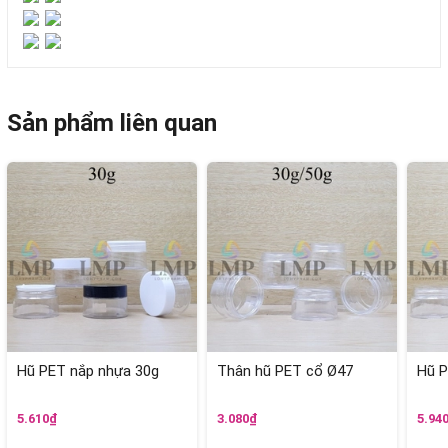
Sản phẩm liên quan
Hũ PET nắp nhựa 30g
Thân hũ PET cổ Ø47
Hũ P
5.610₫
3.080₫
5.94