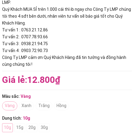
LMP.
Quý Khách MUA SỈ trên 1.000 cái thì ib ngay cho Công Ty LMP chúng
tôi theo 4 sđt bên dưới, nhân viên tư vấn sẽ báo giá tốt cho Quý
Khách Hàng.
Tư vấn 1 : 0763.21.12.86
Tư vấn 2 : 0707.78.93.66
Tư vấn 3 : 0938.21.94.75
Tư vấn 4 : 0903.72.90.73
Công Ty LMP cảm ơn Quý Khách Hàng đã tin tưởng và đồng hành
cùng chúng tôi !
Giá lẻ:
12.800₫
Màu sắc:
Vàng
Vàng
Xanh
Trắng
Hồng
Dung tích:
10g
10g
15g
20g
30g