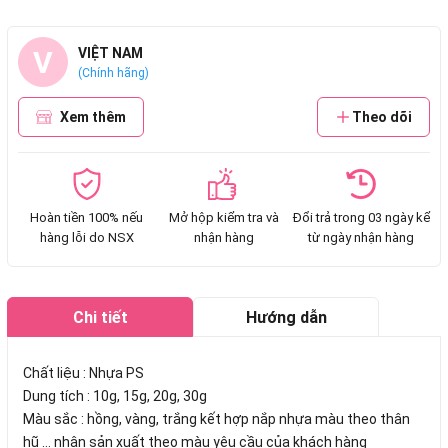
V
VIỆT NAM
(Chính hãng)
Xem thêm
Theo dõi
Hoàn tiền 100% nếu
Mở hộp kiểm tra và
Đổi trả trong 03 ngày kể
hàng lỗi do NSX
nhận hàng
từ ngày nhận hàng
Chi tiết
Hướng dẫn
mua hàng
Chất liệu : Nhựa PS
Dung tích : 10g, 15g, 20g, 30g
Màu sắc : hồng, vàng, trắng kết hợp nắp nhựa màu theo thân
hũ ... nhận sản xuất theo màu yêu cầu của khách hàng