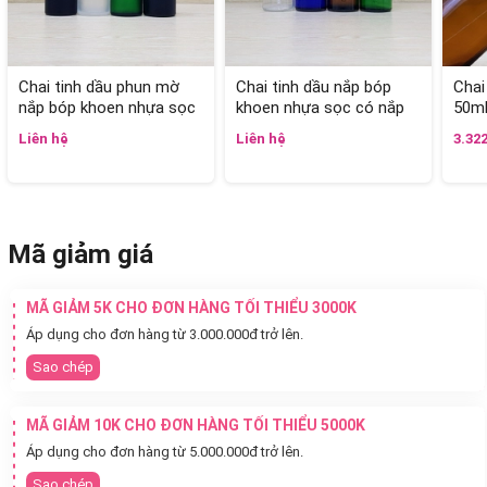
Chai tinh dầu phun mờ
Chai tinh dầu nắp bóp
Chai
nắp bóp khoen nhựa sọc
khoen nhựa sọc có nắp
50m
có nắp chụp 50ml
chụp 50ml
Liên hệ
Liên hệ
3.32
Mã giảm giá
MÃ GIẢM 5K CHO ĐƠN HÀNG TỐI THIỂU 3000K
Áp dụng cho đơn hàng từ 3.000.000đ trở lên.
Sao chép
MÃ GIẢM 10K CHO ĐƠN HÀNG TỐI THIỂU 5000K
Áp dụng cho đơn hàng từ 5.000.000đ trở lên.
Sao chép