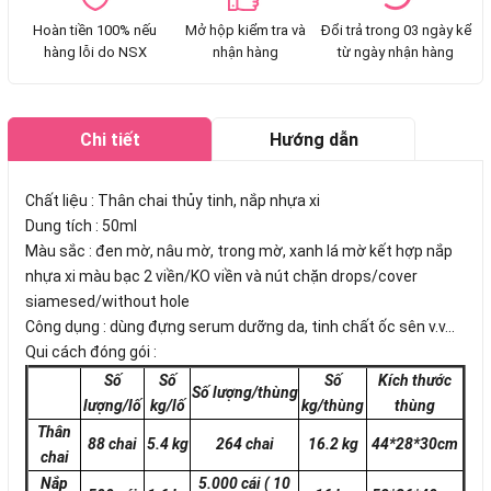
Hoàn tiền 100% nếu
Mở hộp kiểm tra và
Đổi trả trong 03 ngày kể
hàng lỗi do NSX
nhận hàng
từ ngày nhận hàng
Chi tiết
Hướng dẫn
mua hàng
Chất liệu : Thân chai thủy tinh, nắp nhựa xi
Dung tích : 50ml
Màu sắc : đen mờ, nâu mờ, trong mờ, xanh lá mờ kết hợp nắp
nhựa xi màu bạc 2 viền/KO viền và nút chặn drops/cover
siamesed/without hole
Công dụng : dùng đựng serum dưỡng da, tinh chất ốc sên v.v...
Qui cách đóng gói :
Số
Số
Số
Kích thước
Số lượng/thùng
lượng/lố
kg/lố
kg/thùng
thùng
Thân
88 chai
5.4 kg
264 chai
16.2 kg
44*28*30cm
chai
Nắp
5.000 cái
( 10