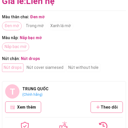
Giá lẻ:
Liên hệ
Màu thân chai:
Đen mờ
Đen mờ
Trong mờ
Xanh lá mờ
Màu nắp:
Nắp bạc mờ
Nắp bạc mờ
Nút chặn:
Nút drops
Nút drops
Nút cover siamesed
Nút without hole
T
TRUNG QUỐC
(Chính hãng)
Xem thêm
Theo dõi