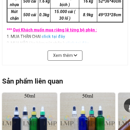
500 cái
1.6 kg
16 kg
52*36*40cm
nhựa
bịch )
Nút
15.000 cái
(
500 cái
0.3kg
8.9kg
49*33*28
cm
chặn
30 lố )
***
Quý Khách muốn mua riêng lẻ từng bộ phận :
1. MUA THÂN CHAI
click tại đây
2. MUA NẮP ( ko kèm nút chặn )
click tại đây
3. MUA NẮP ( kèm nút chặn )
click tại đây
Xem thêm
Sản phẩm liên quan