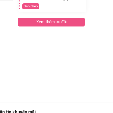
Sao chép
Xem thêm ưu đãi
ận tin khuyến mãi