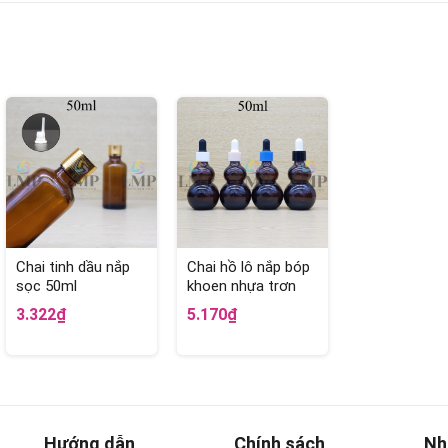
Chai tinh dầu nắp
Chai hồ lô nắp bóp
sọc 50ml
khoen nhựa trơn
50ml
3.322₫
5.170₫
Hướng dẫn
Chính sách
Nh