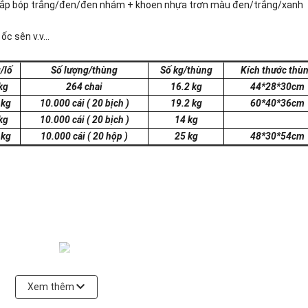
 nắp bóp trắng/đen/đen nhám + khoen nhựa trơn màu đen/trắng/xanh
c sên v.v...
/lố
Số lượng/thùng
Số kg/thùng
Kích thước thù
kg
264 chai
16.2 kg
44*28*30cm
 kg
10.000 cái
( 20 bịch )
19.2 kg
60*40*36cm
kg
10.000 cái
( 20 bịch )
14 kg
 kg
10.000 cái ( 20 hộp )
25 kg
48*30*54cm
Xem thêm