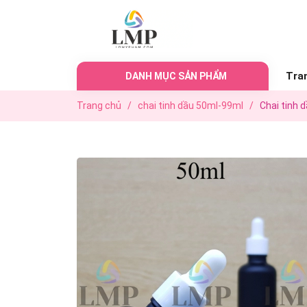
Tra
DANH MỤC SẢN PHẨM
Trang chủ
/
chai tinh dầu 50ml-99ml
/
Chai tinh 