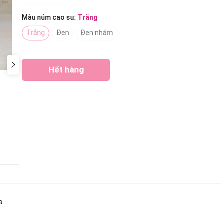
Màu núm cao su:
Trắng
Trắng
Đen
Đen nhám
Hết hàng
Gọi ngay 0938509677
a