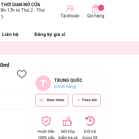
THỜI GIAN MỞ CỬA
8h-17h từ Thứ 2 - Thứ
Tài khoản
Giỏ hàng
7
Liên hệ
Đăng ký giá sỉ
50ml
T
TRUNG QUỐC
(Chính hãng)
Xem thêm
Theo dõi
Hoàn tiền
Mở hộp
Đổi trả
100% nếu
kiểm tra và
trong 03