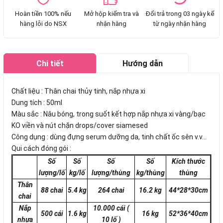
Hoàn tiền 100% nếu
Mở hộp kiểm tra và
Đổi trả trong 03 ngày kể
hàng lỗi do NSX
nhận hàng
từ ngày nhận hàng
Chi tiết
Hướng dẫn
mua hàng
Chất liệu : Thân chai thủy tinh, nắp nhựa xi
Dung tích : 50ml
Màu sắc : Nâu bóng, trong suốt kết hợp nắp nhựa xi vàng/bạc
KO viền và nút chặn drops/cover siamesed
Công dụng : dùng đựng serum dưỡng da, tinh chất ốc sên v.v...
Qui cách đóng gói :
Số
Số
Số
Số
Kích thước
lượng/lố
kg/lố
lượng/thùng
kg/thùng
thùng
Thân
88 chai
5.4 kg
264 chai
16.2 kg
44*28*30cm
chai
Nắp
10.000 cái
(
500 cái
1.6 kg
16 kg
52*36*40cm
nhựa
10 lố )