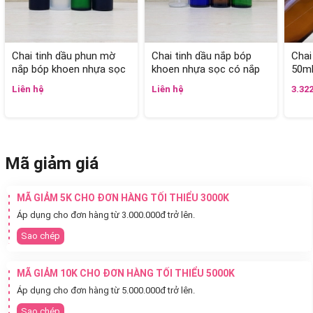
Chai tinh dầu phun mờ
Chai tinh dầu nắp bóp
Chai
nắp bóp khoen nhựa sọc
khoen nhựa sọc có nắp
50m
có nắp chụp 50ml
chụp 50ml
Liên hệ
Liên hệ
3.32
Mã giảm giá
MÃ GIẢM 5K CHO ĐƠN HÀNG TỐI THIỂU 3000K
Áp dụng cho đơn hàng từ 3.000.000đ trở lên.
Sao chép
MÃ GIẢM 10K CHO ĐƠN HÀNG TỐI THIỂU 5000K
Áp dụng cho đơn hàng từ 5.000.000đ trở lên.
Sao chép