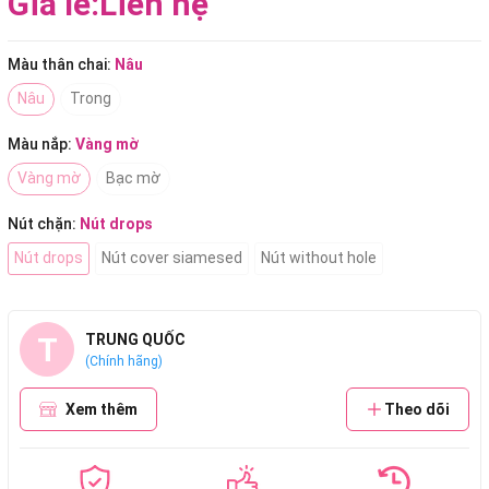
Giá lẻ:
Liên hệ
Màu thân chai:
Nâu
Nâu
Trong
Màu nắp:
Vàng mờ
Vàng mờ
Bạc mờ
Nút chặn:
Nút drops
Nút drops
Nút cover siamesed
Nút without hole
T
TRUNG QUỐC
(Chính hãng)
Xem thêm
Theo dõi