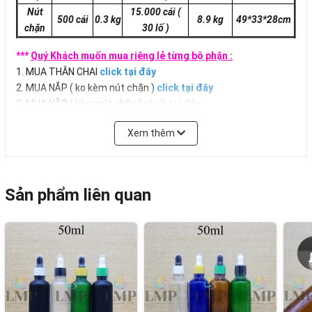
Nút
15.000 cái
(
500 cái
0.3 kg
8.9 kg
49*33*28
cm
chặn
30 lố )
***
Quý Khách muốn mua riêng lẻ từng bộ phận :
1. MUA THÂN CHAI
click tại đây
2. MUA NẮP ( ko kèm nút chặn )
click tại đây
3. MUA NẮP ( kèm nút chặn )
click tại đây
Xem thêm
Sản phẩm liên quan