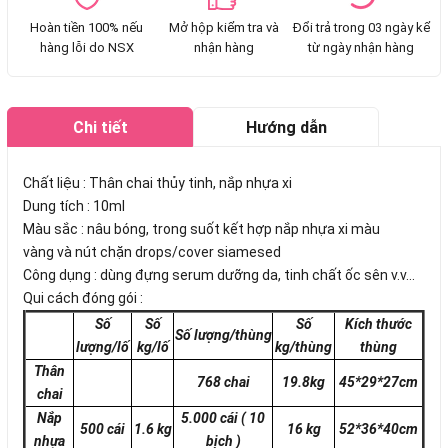
Hoàn tiền 100% nếu
Mở hộp kiểm tra và
Đổi trả trong 03 ngày kể
hàng lỗi do NSX
nhận hàng
từ ngày nhận hàng
Chi tiết
Hướng dẫn
mua hàng
Chất liệu : Thân chai thủy tinh, nắp nhựa xi
Dung tích : 10ml
Màu sắc : nâu bóng, trong suốt kết hợp nắp nhựa xi màu
vàng và nút chặn drops/cover siamesed
Công dụng : dùng đựng serum dưỡng da, tinh chất ốc sên v.v...
Qui cách đóng gói :
Số
Số
Số
Kích thước
Số lượng/thùng
lượng/lố
kg/lố
kg/thùng
thùng
Thân
768 chai
19.8kg
45*29*27cm
chai
Nắp
5.000 cái
( 10
500 cái
1.6 kg
16 kg
52*36*40cm
nhựa
bịch )