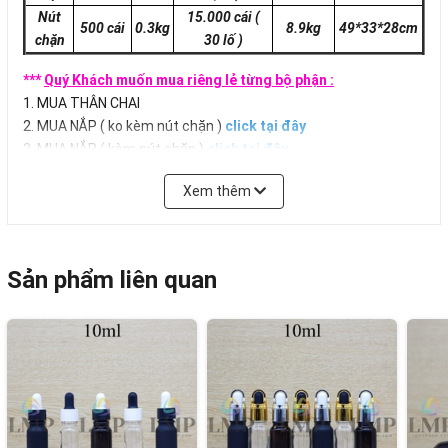
Nút
15.000 cái
(
500 cái
0.3kg
8.9kg
49*33*28
cm
chặn
30 lố )
***
Quý Khách muốn mua riêng lẻ từng bộ phận :
1. MUA THÂN CHAI
2. MUA NẮP ( ko kèm nút chặn )
click tại đây
3. MUA NẮP ( kèm nút chặn )
click tại đây
Xem thêm
Sản phẩm liên quan