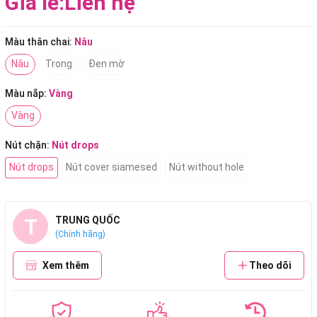
Giá lẻ:
Liên hệ
Màu thân chai:
Nâu
Nâu
Trong
Đen mờ
Màu nắp:
Vàng
Vàng
Nút chặn:
Nút drops
Nút drops
Nút cover siamesed
Nút without hole
T
TRUNG QUỐC
(Chính hãng)
Xem thêm
Theo dõi