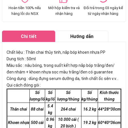
Hoàn tiền 100% nếu
Mở hộp kiểm tra và
Đổi trả trong 03 ngày kể
hàng lỗi do NSX
nhận hàng
từ ngày nhận hàng
Chi tiết
Hướng dẫn
mua hàng
Chất liệu : Thân chai thủy tinh, nắp bóp khoen nhựa PP
Dung tích : 50ml
Màu sắc : nâu bóng, trong suốt kết hợp nắp bóp trắng/đen/
đen nhám + khoen nhựa sọc màu trắng/đen có guarantee
Công dụng : dùng đựng serum dưỡng da, tinh chất ốc sên v.v...
Qui cách đóng gói :
Số
Số
Số
Số
Kích thước
lượng/lố
kg/lố
lượng/thùng
kg/thùng
thùng
5.4
Thân chai
88 chai
264 chai
16.2 kg
44*28*30cm
kg
0.96
10.000 cái (
Khoen nhựa
500 cái
19.2 kg
60*40*36cm
kg
20 bịch )