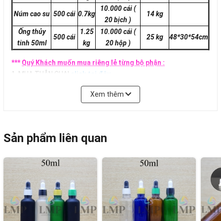
10.000 cái
(
Núm cao su
500 cái
0.7kg
14 kg
20 bịch )
Ống thủy
1.25
10.000 cái
(
500 cái
25 kg
48*30*54cm
tinh 50ml
kg
20 hộp )
***
Quý Khách muốn mua riêng lẻ từng bộ phận :
1. MUA THÂN CHAI
click tại đây
2. MUA KHOEN NHỰA
click tại đây
Xem thêm
3. MUA ỐNG THỦY TINH
click tại đây
4. MUA NÚM CAO SU
click tại đây
Sản phẩm liên quan