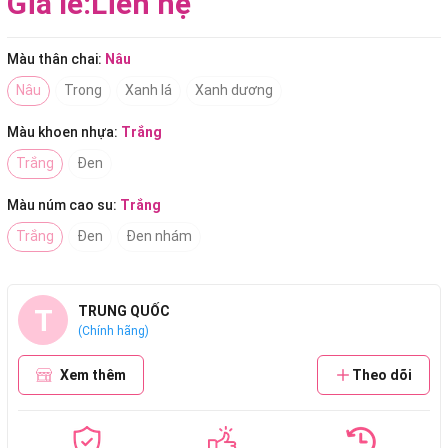
Giá lẻ:
Liên hệ
Màu thân chai:
Nâu
Nâu
Trong
Xanh lá
Xanh dương
Màu khoen nhựa:
Trắng
Trắng
Đen
Màu núm cao su:
Trắng
Trắng
Đen
Đen nhám
T
TRUNG QUỐC
(Chính hãng)
Xem thêm
Theo dõi