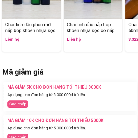
Chai tinh dầu phun mờ
Chai tinh dầu nắp bóp
Chai
nắp bóp khoen nhựa sọc
khoen nhựa sọc có nắp
50m
có nắp chụp 50ml
chụp 50ml
Liên hệ
Liên hệ
3.32
Mã giảm giá
MÃ GIẢM 5K CHO ĐƠN HÀNG TỐI THIỂU 3000K
Áp dụng cho đơn hàng từ 3.000.000đ trở lên.
Sao chép
MÃ GIẢM 10K CHO ĐƠN HÀNG TỐI THIỂU 5000K
Áp dụng cho đơn hàng từ 5.000.000đ trở lên.
Sao chép