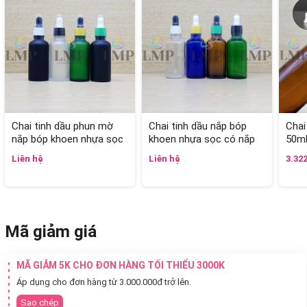
Chai tinh dầu phun mờ
Chai tinh dầu nắp bóp
Chai
nắp bóp khoen nhựa sọc
khoen nhựa sọc có nắp
50m
có nắp chụp 50ml
chụp 50ml
Liên hệ
Liên hệ
3.32
Mã giảm giá
MÃ GIẢM 5K CHO ĐƠN HÀNG TỐI THIỂU 3000K
Áp dụng cho đơn hàng từ 3.000.000đ trở lên.
Sao chép