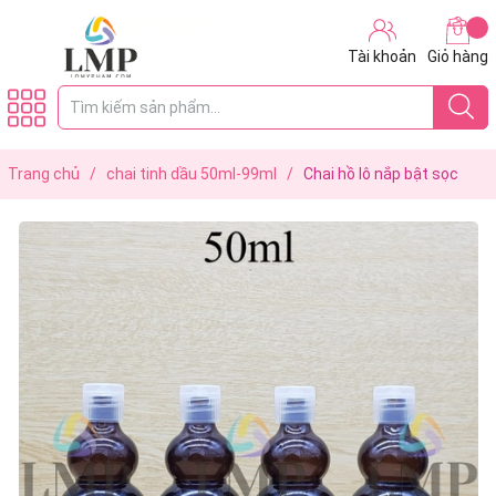
Tài khoản
Giỏ hàng
Trang chủ
/
chai tinh dầu 50ml-99ml
/
Chai hồ lô nắp bật sọc
50ml