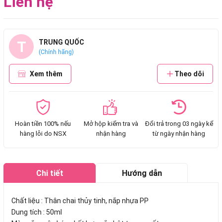
Liên hệ
T
TRUNG QUỐC
(Chính hãng)
Xem thêm
Theo dõi
Hoàn tiền 100% nếu
Mở hộp kiểm tra và
Đổi trả trong 03 ngày kể
hàng lỗi do NSX
nhận hàng
từ ngày nhận hàng
Chi tiết
Hướng dẫn
mua hàng
Chất liệu : Thân chai thủy tinh, nắp nhựa PP
Dung tích : 50ml