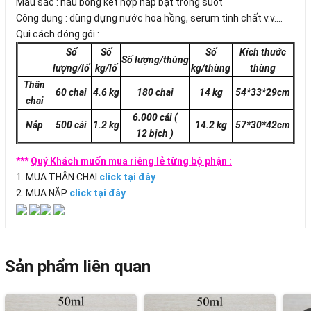
Màu sắc : nâu bóng kết hợp nắp bật trong suốt
Công dụng : dùng đựng nước hoa hồng, serum tinh chất v.v....
Qui cách đóng gói :
Số
Số
Số
Kích thước
Số lượng/thùng
lượng/lố
kg/lố
kg/thùng
thùng
Thân
60 chai
4.6 kg
180 chai
14 kg
54*33*29cm
chai
6.000 cái
(
Nắp
500 cái
1.2 kg
14.2 kg
57*30*42cm
12 bịch )
***
Quý Khách muốn mua riêng lẻ từng bộ phận :
1. MUA THÂN CHAI
click tại đây
2. MUA NẮP
click tại đây
Sản phẩm liên quan