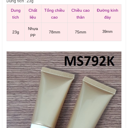
Dung tích : 23g
Dung
Chất
Tổng chiều
Chiều cao
Đường kính
tích
liệu
cao
thân
đáy
Nhựa
39mm
23g
78mm
75mm
PP