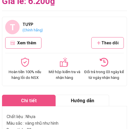
Giá lẻ: 6.200₫
T
TUÝP
(Chính hãng)
Xem thêm
Theo dõi
Hoàn tiền 100% nếu
Mở hộp kiểm tra và
Đổi trả trong 03 ngày kể
hàng lỗi do NSX
nhận hàng
từ ngày nhận hàng
Chi tiết
Hướng dẫn
mua hàng
Chất liệu : Nhựa
Màu sắc : vàng nhũ như hình