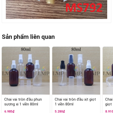
Sản phẩm liên quan
Chai vai tròn đầu phun
Chai vai tròn đầu xịt giọt
Chai
sương xi 1 viền 80ml
1 viền 80ml
giọt
6.985₫
5.280₫
8.91