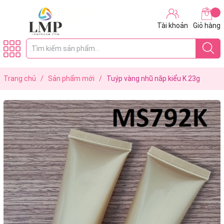
Tài khoản
Giỏ hàng
Trang chủ
/
Sản phẩm mới
/
Tuýp vàng nhũ nắp kiểu K 23g