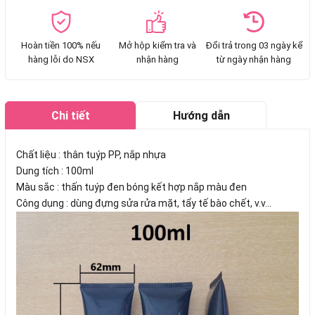
Hoàn tiền 100% nếu
Mở hộp kiểm tra và
Đổi trả trong 03 ngày kể
hàng lỗi do NSX
nhận hàng
từ ngày nhận hàng
Chi tiết
Hướng dẫn
mua hàng
Chất liệu : thân tuýp PP, nắp nhựa
Dung tích : 100ml
Màu sắc : thấn tuýp đen bóng kết hợp nắp màu đen
Công dụng : dùng đựng sửa rửa mặt, tẩy tế bào chết, v.v...