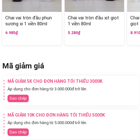
Chai vai tròn đầu phun
Chai vai tròn đầu xịt giọt
Chai
sương xi 1 viền 80ml
1 viền 80ml
giọt
6.985₫
5.280₫
8.91
Mã giảm giá
MÃ GIẢM 5K CHO ĐƠN HÀNG TỐI THIỂU 3000K
Áp dụng cho đơn hàng từ 3.000.000đ trở lên.
Sao chép
MÃ GIẢM 10K CHO ĐƠN HÀNG TỐI THIỂU 5000K
Áp dụng cho đơn hàng từ 5.000.000đ trở lên.
Sao chép