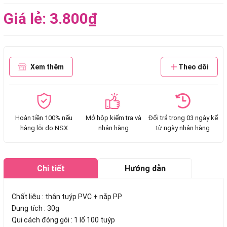
Giá lẻ: 3.800₫
Xem thêm
Theo dõi
Hoàn tiền 100% nếu
Mở hộp kiểm tra và
Đổi trả trong 03 ngày kể
hàng lỗi do NSX
nhận hàng
từ ngày nhận hàng
Chi tiết
Hướng dẫn
mua hàng
Chất liệu : thân tuýp PVC + nắp PP
Dung tích : 30g
Qui cách đóng gói : 1 lố 100 tuýp