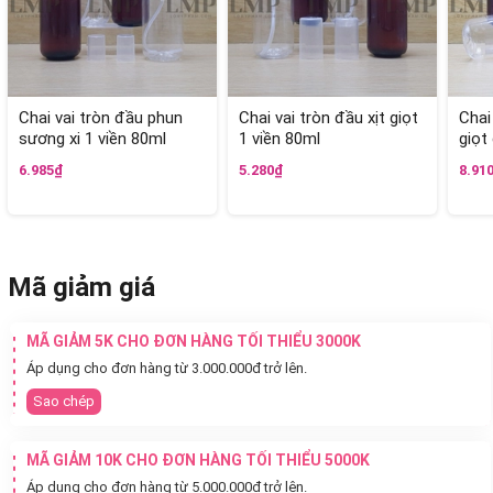
Chai vai tròn đầu phun
Chai vai tròn đầu xịt giọt
Chai
sương xi 1 viền 80ml
1 viền 80ml
giọt
6.985₫
5.280₫
8.91
Mã giảm giá
MÃ GIẢM 5K CHO ĐƠN HÀNG TỐI THIỂU 3000K
Áp dụng cho đơn hàng từ 3.000.000đ trở lên.
Sao chép
MÃ GIẢM 10K CHO ĐƠN HÀNG TỐI THIỂU 5000K
Áp dụng cho đơn hàng từ 5.000.000đ trở lên.