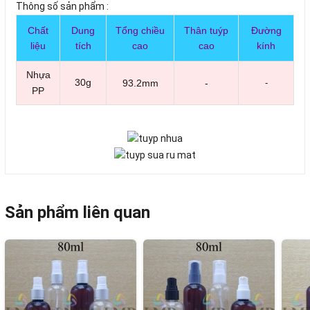
Thông số sản phẩm :
Chất
Dung
Tổng chiều
Thân tuýp
Đường
liệu
tích
cao
cao
kính
Nhựa
30g
93.2mm
-
-
PP
Sản phẩm liên quan