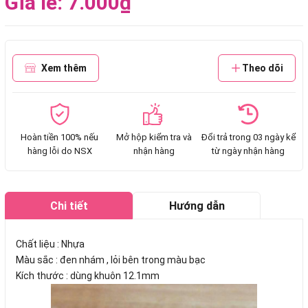
Giá lẻ: 7.000₫
Xem thêm
Theo dõi
Hoàn tiền 100% nếu
Mở hộp kiểm tra và
Đổi trả trong 03 ngày kể
hàng lỗi do NSX
nhận hàng
từ ngày nhận hàng
Chi tiết
Hướng dẫn
mua hàng
Chất liệu : Nhựa
Màu sắc : đen nhám , lỏi bên trong màu bạc
Kích thước : dùng khuôn 12.1mm