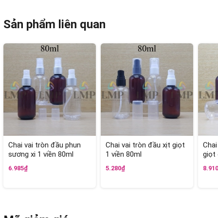
Sản phẩm liên quan
Chai vai tròn đầu phun
Chai vai tròn đầu xịt giọt
Chai
sương xi 1 viền 80ml
1 viền 80ml
giọt
6.985₫
5.280₫
8.91