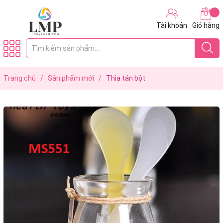
Tài khoản
Giỏ hàng
Trang chủ
/
Sản phẩm mới
/
Thìa tán bột