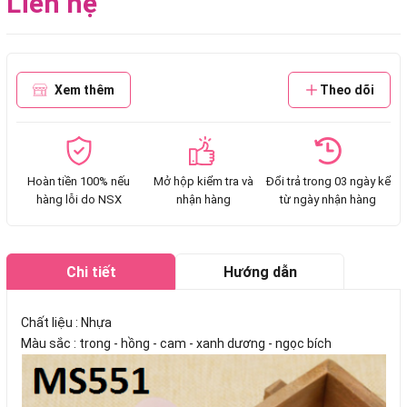
Liên hệ
Xem thêm
Theo dõi
Hoàn tiền 100% nếu
Mở hộp kiểm tra và
Đổi trả trong 03 ngày kể
hàng lỗi do NSX
nhận hàng
từ ngày nhận hàng
Chi tiết
Hướng dẫn
mua hàng
Chất liệu : Nhựa
Màu sắc : trong - hồng - cam - xanh dương - ngọc bích