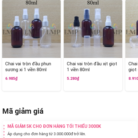
Chai vai tròn đầu phun
Chai vai tròn đầu xịt giọt
Chai
sương xi 1 viền 80ml
1 viền 80ml
giọt
6.985₫
5.280₫
8.91
Mã giảm giá
MÃ GIẢM 5K CHO ĐƠN HÀNG TỐI THIỂU 3000K
Áp dụng cho đơn hàng từ 3.000.000đ trở lên.