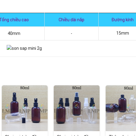
Tổng chiều cao
Chiều dài nắp
Đường kính
15mm
40mm
-