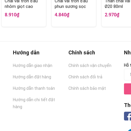
Chai vai tròn đầu
Chai vai tròn đầu
Thân chai vai
nhôm giọt cao
phun sương sọc
Ø20 80ml
80ml
80ml
8.910₫
4.840₫
2.970₫
Hướng dẫn
Chính sách
Nh
Hỗ 
Hướng dẫn giao nhận
Chính sách vận chuyển
Hướng dẫn đặt hàng
Chính sách đổi trả
Hướng dẫn thanh toán
Chính sách bảo mật
Hướng dẫn chi tiết đặt
Th
hàng