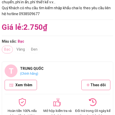
chuyển, phí in ấn, phí thiết kế v.v...
Quý Khách có nhu cầu tìm kiếm nhập khẩu chai lọ theo yêu cầu liên
hệ hotline 0938509677
Giá lẻ:
2.750₫
Màu sắc:
Bạc
Bạc
Vàng
Đen
T
TRUNG QUỐC
(Chính hãng)
Xem thêm
Theo dõi
Hoàn tiền 100% nếu
Mở hộp kiểm tra và
Đổi trả trong 03 ngày kể