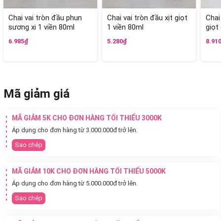
Chai vai tròn đầu phun
Chai vai tròn đầu xịt giọt
Chai
sương xi 1 viền 80ml
1 viền 80ml
giọt
6.985₫
5.280₫
8.91
Mã giảm giá
MÃ GIẢM 5K CHO ĐƠN HÀNG TỐI THIỂU 3000K
Áp dụng cho đơn hàng từ 3.000.000đ trở lên.
Sao chép
MÃ GIẢM 10K CHO ĐƠN HÀNG TỐI THIỂU 5000K
Áp dụng cho đơn hàng từ 5.000.000đ trở lên.
Sao chép