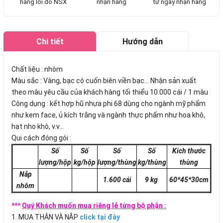
hàng lỗi do NSX
nhận hàng
từ ngày nhận hàng
Chi tiết
Hướng dẫn
mua hàng
Chất liệu : nhôm
Màu sắc : Vàng, bạc có cuốn biên viền bạc... Nhận sản xuất
theo màu yêu cầu của khách hàng tối thiểu 10.000 cái / 1 màu
Công dụng : kết hợp hũ nhựa phi 68 dùng cho ngành mỹ phẩm
như kem face, ủ kích trắng và ngành thực phẩm như hoa khô,
hạt nho khô, v.v...
Qui cách đóng gói :
Số
Số
Số
Số
Kích thước
lượng/hộp
kg/hộp
lượng/thùng
kg/thùng
thùng
Nắp
1.600 cái
9 kg
60*45*30cm
nhôm
***
Quý Khách muốn mua riêng lẻ từng bộ phận :
1. MUA THÂN VÀ NẮP
click tại đây