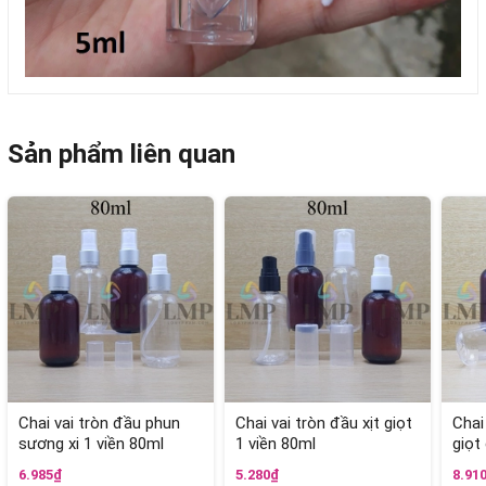
Sản phẩm liên quan
Chai vai tròn đầu phun
Chai vai tròn đầu xịt giọt
Chai
sương xi 1 viền 80ml
1 viền 80ml
giọt
6.985₫
5.280₫
8.91