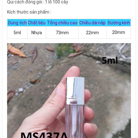
Qui cách đóng gói : 1 lố 100 cây
Kích thước sản phẩm :
Dung tích
Chất liệu
Tổng chiều cao
Chiều dài nắp
Đường kính
20mm
5ml
Nhựa
73mm
22mm