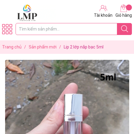
Tài khoản
Giỏ hàng
Trang chủ
/
Sản phẩm mới
/
Lip 2 lớp nắp bạc 5ml