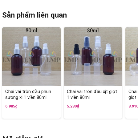
Sản phẩm liên quan
Chai vai tròn đầu phun
Chai vai tròn đầu xịt giọt
Chai
sương xi 1 viền 80ml
1 viền 80ml
giọt
6.985₫
5.280₫
8.91