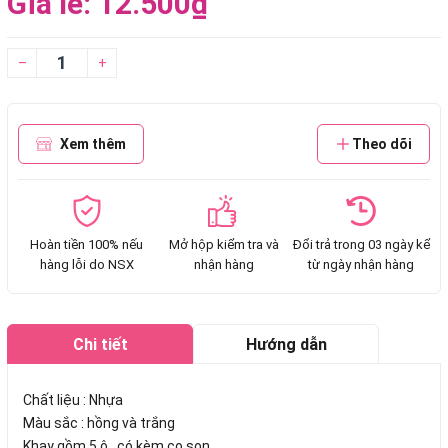
Giá lẻ: 12.500₫
–
+
Xem thêm
Theo dõi
Hoàn tiền 100% nếu
Mở hộp kiểm tra và
Đổi trả trong 03 ngày kể
hàng lỗi do NSX
nhận hàng
từ ngày nhận hàng
Chi tiết
Hướng dẫn
mua hàng
Chất liệu : Nhựa
Màu sắc : hồng và trắng
Khay gồm 5 ô , có kèm cọ son