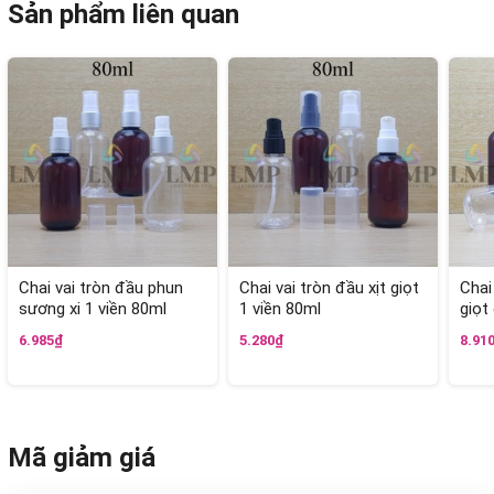
Sản phẩm liên quan
Chai vai tròn đầu phun
Chai vai tròn đầu xịt giọt
Chai
sương xi 1 viền 80ml
1 viền 80ml
giọt
6.985₫
5.280₫
8.91
Mã giảm giá