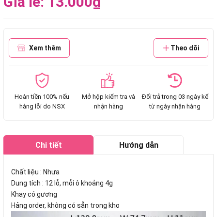
Giá lẻ: 13.000₫
Xem thêm
Theo dõi
Hoàn tiền 100% nếu
Mở hộp kiểm tra và
Đổi trả trong 03 ngày kể
hàng lỗi do NSX
nhận hàng
từ ngày nhận hàng
Chi tiết
Hướng dẫn
mua hàng
Chất liệu : Nhựa
Dung tích : 12 lỗ, mỗi ô khoảng 4g
Khay có gương
Hảng order, không có sẵn trong kho