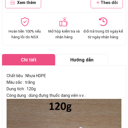
Xem thêm
Theo dõi
Hoàn tiền 100% nếu
Mở hộp kiểm tra và
Đổi trả trong 03 ngày kể
hàng lỗi do NSX
nhận hàng
từ ngày nhận hàng
Chi tiết
Hướng dẫn
mua hàng
Chất liệu : Nhựa HDPE
Màu sắc : trắng
Dung tích : 120g
Công dụng : dùng đựng thuốc dạng viên v.v...