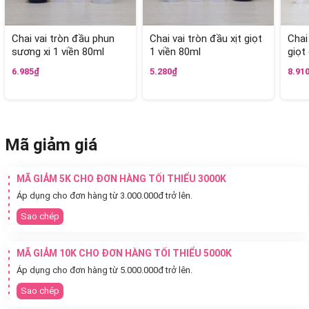
Chai vai tròn đầu phun
Chai vai tròn đầu xịt giọt
Chai
sương xi 1 viền 80ml
1 viền 80ml
giọt
6.985₫
5.280₫
8.91
Mã giảm giá
MÃ GIẢM 5K CHO ĐƠN HÀNG TỐI THIỂU 3000K
Áp dụng cho đơn hàng từ 3.000.000đ trở lên.
Sao chép
MÃ GIẢM 10K CHO ĐƠN HÀNG TỐI THIỂU 5000K
Áp dụng cho đơn hàng từ 5.000.000đ trở lên.
Sao chép