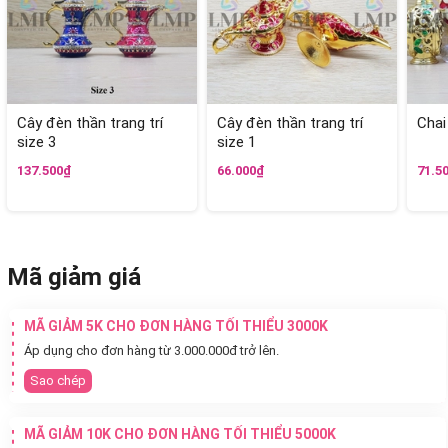
Cây đèn thần trang trí
Cây đèn thần trang trí
Chai
size 3
size 1
137.500₫
66.000₫
71.5
Mã giảm giá
MÃ GIẢM 5K CHO ĐƠN HÀNG TỐI THIỂU 3000K
Áp dụng cho đơn hàng từ 3.000.000đ trở lên.
Sao chép
MÃ GIẢM 10K CHO ĐƠN HÀNG TỐI THIỂU 5000K