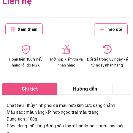
Liên hệ
Xem thêm
Theo dõi
Hoàn tiền 100% nếu
Mở hộp kiểm tra và
Đổi trả trong 03 ngày kể
hàng lỗi do NSX
nhận hàng
từ ngày nhận hàng
Chi tiết
Hướng dẫn
mua hàng
Chất liệu : thủy tinh phối đá màu hợp kim cực sang chảnh
Màu sắc : màu vàng kết hợp ngọc trai màu trắng
Dung tích : 100g
Công dụng : hũ dùng đựng nến thơm handmade, nước hoa sáp
v.v...