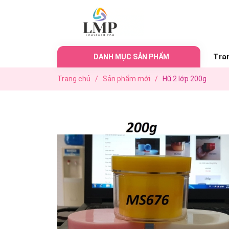
Tra
DANH MỤC SẢN PHẨM
Trang chủ
/
Sản phẩm mới
/
Hũ 2 lớp 200g