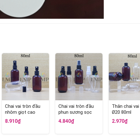
Chai vai tròn đầu
Chai vai tròn đầu
Thân chai vai
nhôm giọt cao
phun sương sọc
Ø20 80ml
80ml
80ml
8.910₫
4.840₫
2.970₫