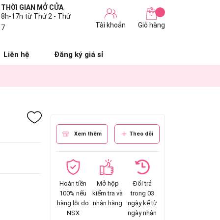
THỜI GIAN MỞ CỬA
8h-17h từ Thứ 2 - Thứ
Tài khoản
Giỏ hàng
7
Liên hệ
Đăng ký giá sỉ
Xem thêm
Theo dõi
Hoàn tiền
Mở hộp
Đổi trả
100% nếu
kiểm tra và
trong 03
hàng lỗi do
nhận hàng
ngày kể từ
NSX
ngày nhận