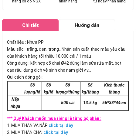
hàng lỗi do NSX
nhận hàng
từ ngày nhận hàng
Chi tiết
Hướng dẫn
mua hàng
Chất liệu : Nhựa PP
Màu sắc : trắng, đen, trong...Nhận sản xuất theo màu yêu cầu
của khách hàng tối thiểu 10.000 cái / 1 màu
Công dụng : kết hợp cổ chai Ø42 dùng làm sửa rửa mặt, bọt
cạo râu, dung dịch vệ sinh cho nam giới v.v...
Qui cách đóng gói :
Số
Số
Số
Số
Kích thước
lượng/lố
kg/lố
lượng/thùng
kg/thùng
thùng
Nắp
500 cái
13.5 kg
56*38*44cm
nhựa
***
Quý Khách muốn mua riêng lẻ từng bộ phận :
1. MUA THÂN VÀ NẮP
click tại đây
2. MUA THÂN CHAI
click tại đây