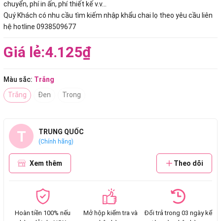
chuyển, phí in ấn, phí thiết kế v.v...
Quý Khách có nhu cầu tìm kiếm nhập khẩu chai lọ theo yêu cầu liên
hệ hotline 0938509677
Giá lẻ:
4.125₫
Màu sắc:
Trắng
Trắng
Đen
Trong
T
TRUNG QUỐC
(Chính hãng)
Xem thêm
Theo dõi
Hoàn tiền 100% nếu
Mở hộp kiểm tra và
Đổi trả trong 03 ngày kể