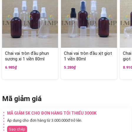
Chai vai tròn đầu phun
Chai vai tròn đầu xịt giọt
Chai
sương xi 1 viền 80ml
1 viền 80ml
giọt
6.985₫
5.280₫
8.91
Mã giảm giá
MÃ GIẢM 5K CHO ĐƠN HÀNG TỐI THIỂU 3000K
Áp dụng cho đơn hàng từ 3.000.000đ trở lên.
Sao chép