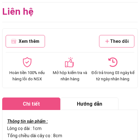
Liên hệ
Xem thêm
Theo dõi
Hoàn tiền 100% nếu
Mở hộp kiểm tra và
Đổi trả trong 03 ngày kể
hàng lỗi do NSX
nhận hàng
từ ngày nhận hàng
Chi tiết
Hướng dẫn
mua hàng
Thông tin sản phẩm :
Lông cọ dài : 1cm
Tổng chiều dài cây cọ : 8cm