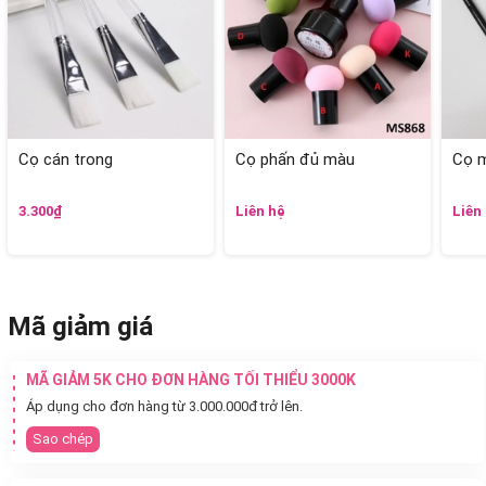
Cọ cán trong
Cọ phấn đủ màu
Cọ m
3.300₫
Liên hệ
Liên
Mã giảm giá
MÃ GIẢM 5K CHO ĐƠN HÀNG TỐI THIỂU 3000K
Áp dụng cho đơn hàng từ 3.000.000đ trở lên.
Sao chép