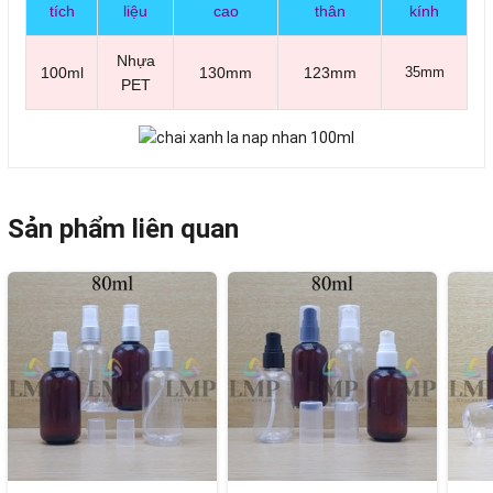
tích
liệu
cao
thân
kính
Nhựa
100ml
130mm
123mm
35mm
PET
Sản phẩm liên quan