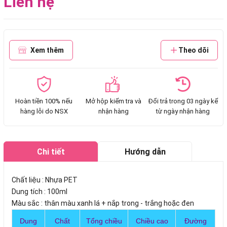
Liên hệ
Xem thêm
Theo dõi
Hoàn tiền 100% nếu
Mở hộp kiểm tra và
Đổi trả trong 03 ngày kể
hàng lỗi do NSX
nhận hàng
từ ngày nhận hàng
Chi tiết
Hướng dẫn
mua hàng
Chất liệu : Nhựa PET
Dung tích : 100ml
Màu sắc : thân màu xanh lá + nắp trong - trắng hoặc đen
Dung
Chất
Tổng chiều
Chiều cao
Đường