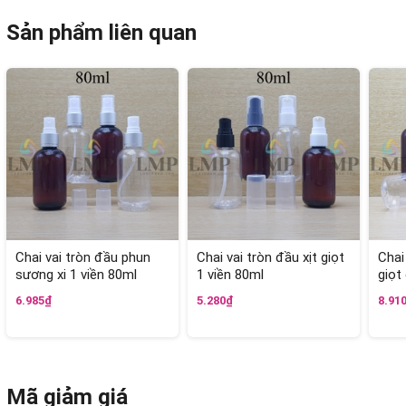
Sản phẩm liên quan
Chai vai tròn đầu phun
Chai vai tròn đầu xịt giọt
Chai
sương xi 1 viền 80ml
1 viền 80ml
giọt
6.985₫
5.280₫
8.91
Mã giảm giá