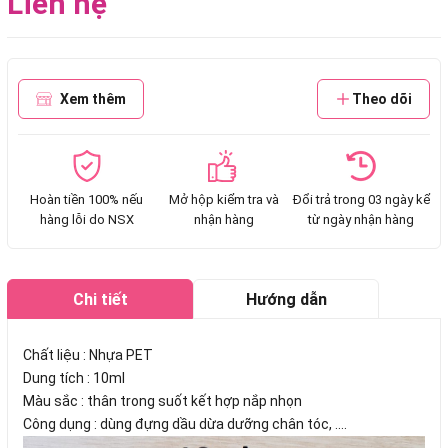
Liên hệ
Xem thêm
Theo dõi
Hoàn tiền 100% nếu
Mở hộp kiểm tra và
Đổi trả trong 03 ngày kể
hàng lỗi do NSX
nhận hàng
từ ngày nhận hàng
Chi tiết
Hướng dẫn
mua hàng
Chất liệu : Nhựa PET
Dung tích : 10ml
Màu sắc : thân trong suốt kết hợp nắp nhọn
Công dụng : dùng đựng dầu dừa dưỡng chân tóc, ....