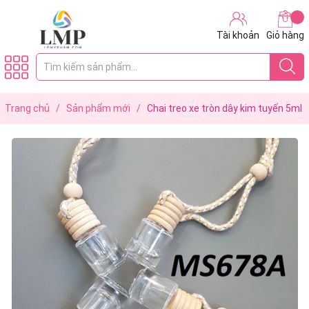
Tài khoản
Giỏ hàng
Trang chủ
/
Sản phẩm mới
/
Chai treo xe tròn dây kim tuyến 5ml