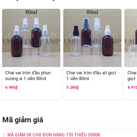
Chai vai tròn đầu phun
Chai vai tròn đầu xịt giọt
Chai
sương xi 1 viền 80ml
1 viền 80ml
giọt
6.985₫
5.280₫
8.91
Mã giảm giá
MÃ GIẢM 5K CHO ĐƠN HÀNG TỐI THIỂU 3000K