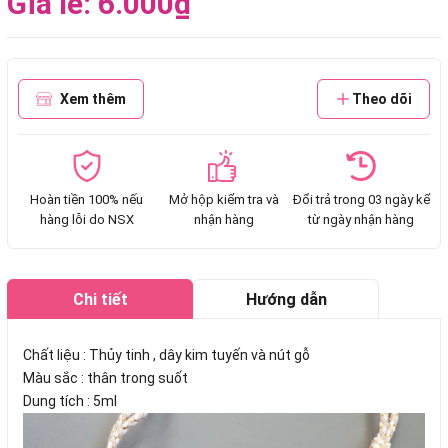
Giá lẻ: 6.000₫
Xem thêm
Theo dõi
Hoàn tiền 100% nếu
Mở hộp kiểm tra và
Đổi trả trong 03 ngày kể
hàng lỗi do NSX
nhận hàng
từ ngày nhận hàng
Chi tiết
Hướng dẫn
mua hàng
Chất liệu : Thủy tinh , dây kim tuyến và nút gỗ
Màu sắc : thân trong suốt
Dung tích : 5ml