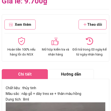
Giá lẻ: 9.700₫
Xem thêm
Theo dõi
Hoàn tiền 100% nếu
Mở hộp kiểm tra và
Đổi trả trong 03 ngày kể
hàng lỗi do NSX
nhận hàng
từ ngày nhận hàng
Chi tiết
Hướng dẫn
mua hàng
Chất liệu : thủy tinh
Màu sắc : nắp gỗ + dây treo xe + thân màu hồng
Dung tích : 8ml