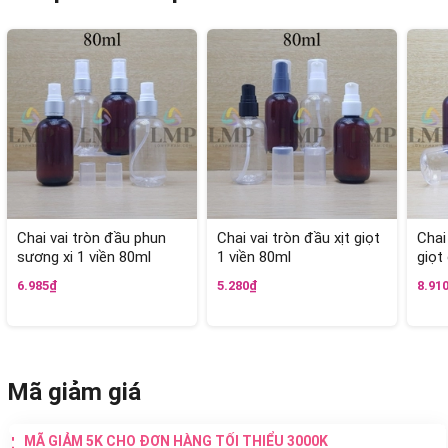
Chai vai tròn đầu phun
Chai vai tròn đầu xịt giọt
Chai
sương xi 1 viền 80ml
1 viền 80ml
giọt
6.985₫
5.280₫
8.91
Mã giảm giá
MÃ GIẢM 5K CHO ĐƠN HÀNG TỐI THIỂU 3000K