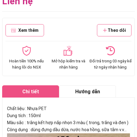
Liên hệ
Xem thêm
Theo dõi
Hoàn tiền 100% nếu
Mở hộp kiểm tra và
Đổi trả trong 03 ngày kể
hàng lỗi do NSX
nhận hàng
từ ngày nhận hàng
Chi tiết
Hướng dẫn
mua hàng
Chất liệu : Nhựa PET
Dung tích : 150ml
Màu sắc : trắng kết hợp nắp nhọn 3 màu ( trong, trắng và đen )
Công dụng : dùng đựng dầu dừa, nước hoa hồng, sữa tắm v.v...