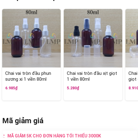
Chai vai tròn đầu phun
Chai vai tròn đầu xịt giọt
Chai
sương xi 1 viền 80ml
1 viền 80ml
giọt
6.985₫
5.280₫
8.91
Mã giảm giá
MÃ GIẢM 5K CHO ĐƠN HÀNG TỐI THIỂU 3000K