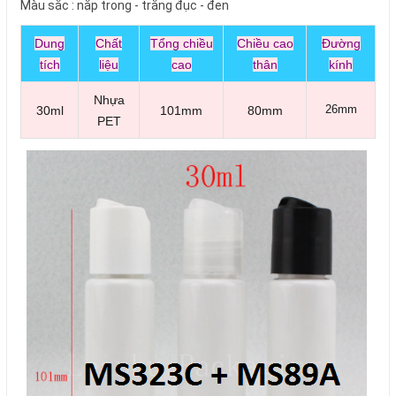
Màu sắc : nắp trong - trắng đục - đen
Dung
Chất
Tổng chiều
Chiều cao
Đường
tích
liệu
cao
thân
kính
Nhựa
26mm
30ml
101mm
80mm
PET