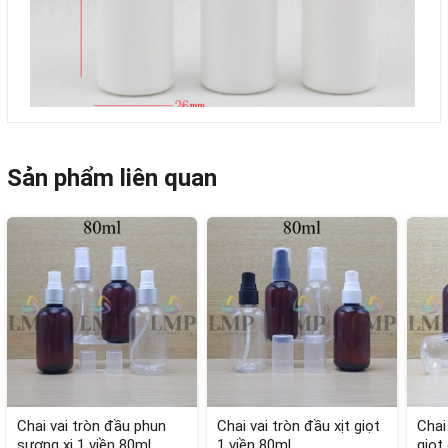
Sản phẩm liên quan
Chai vai tròn đầu phun
Chai vai tròn đầu xịt giọt
Chai
sương xi 1 viền 80ml
1 viền 80ml
giọt