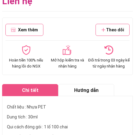
Liên hệ
Xem thêm
Theo dõi
Hoàn tiền 100% nếu
Mở hộp kiểm tra và
Đổi trả trong 03 ngày kể
hàng lỗi do NSX
nhận hàng
từ ngày nhận hàng
Chi tiết
Hướng dẫn
mua hàng
Chất liệu : Nhựa PET
Dung tích : 30ml
Qui cách đóng gói : 1 lố 100 chai