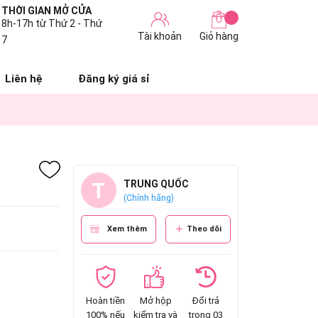
THỜI GIAN MỞ CỬA
8h-17h từ Thứ 2 - Thứ
Tài khoản
Giỏ hàng
7
Liên hệ
Đăng ký giá sỉ
T
TRUNG QUỐC
(Chính hãng)
Xem thêm
Theo dõi
Hoàn tiền
Mở hộp
Đổi trả
100% nếu
kiểm tra và
trong 03