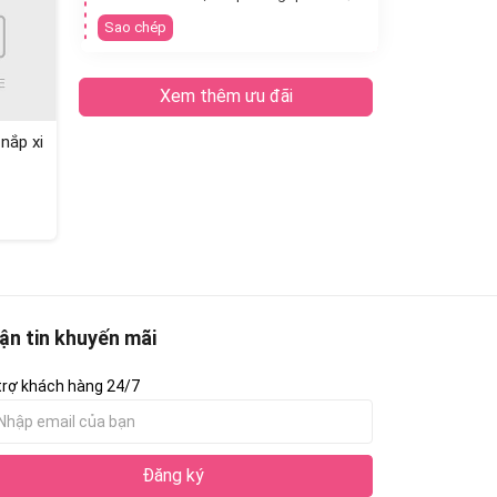
Sao chép
Xem thêm ưu đãi
nắp xi
ận tin khuyến mãi
trợ khách hàng 24/7
Đăng ký