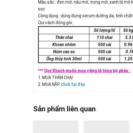
Màu sắc : đen mờ, nâu mờ, trong mờ, xanh lá m
sọc
Công dụng : dùng đựng serum dưỡng da, tinh chất ố
Qui cách đóng gói :
Số lượng/lố
Số kg
Thân chai
110 chai
5.3 
Khoen nhôm
500 cái
0.96
Núm cao su
500 cái
0.7
Ống thủy tinh 30ml
500 cái
1.25
***
Quý Khách muốn mua riêng lẻ từng bộ phận :
1. MUA THÂN CHAI
2. MUA NẮP
click tại đây
Sản phẩm liên quan