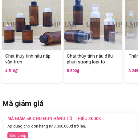
Chai thủy tinh nâu nắp
Chai thủy tinh nâu đầu
Thân
vặn trơn
phun sương loại to
4.510₫
5.500₫
3.24
Mã giảm giá
MÃ GIẢM 5K CHO ĐƠN HÀNG TỐI THIỂU 3000K
Áp dụng cho đơn hàng từ 3.000.000đ trở lên.
Sao chép