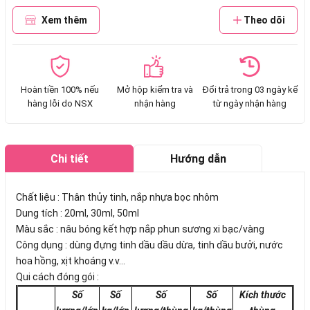
Xem thêm
Theo dõi
Hoàn tiền 100% nếu
Mở hộp kiểm tra và
Đổi trả trong 03 ngày kể
hàng lỗi do NSX
nhận hàng
từ ngày nhận hàng
Chi tiết
Hướng dẫn
mua hàng
Chất liệu : Thân thủy tinh, nắp nhựa bọc nhôm
Dung tích : 20ml, 30ml, 50ml
Màu sắc : nâu bóng kết hợp nắp phun sương xi bạc/vàng
Công dụng : dùng đựng tinh dầu dầu dừa, tinh dầu bưởi, nước
hoa hồng, xịt khoáng v.v...
Qui cách đóng gói :
Số
Số
Số
Số
Kích thước