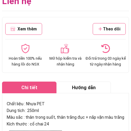
Liên hệ
Xem thêm
Theo dõi
Hoàn tiền 100% nếu
Mở hộp kiểm tra và
Đổi trả trong 03 ngày kể
hàng lỗi do NSX
nhận hàng
từ ngày nhận hàng
Chi tiết
Hướng dẫn
mua hàng
Chất liệu : Nhựa PET
Dung tích : 250ml
Màu sắc : thân trong suốt, thân trắng đục + nắp vặn màu trắng
Kích thước : cổ chai 24