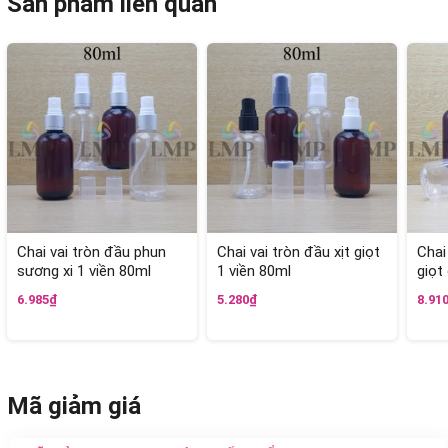
Sản phẩm liên quan
Chai vai tròn đầu phun
Chai vai tròn đầu xịt giọt
Chai
sương xi 1 viền 80ml
1 viền 80ml
giọt
6.985₫
5.280₫
8.91
Mã giảm giá