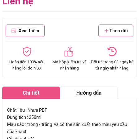
Liên hệ
Xem thêm
Theo dõi
Hoàn tiền 100% nếu
Mở hộp kiểm tra và
Đổi trả trong 03 ngày kể
hàng lỗi do NSX
nhận hàng
từ ngày nhận hàng
Chi tiết
Hướng dẫn
mua hàng
Chất liệu : Nhựa PET
Dung tích : 250ml
Màu sắc : trong - trắng và có thể sản xuất theo màu yêu cầu
của khách
Cổ chai phi 24