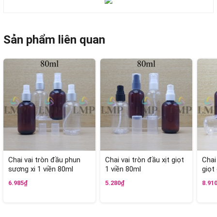
Sản phẩm liên quan
Chai vai tròn đầu phun
Chai vai tròn đầu xịt giọt
Chai
sương xi 1 viền 80ml
1 viền 80ml
giọt
6.985₫
5.280₫
8.91