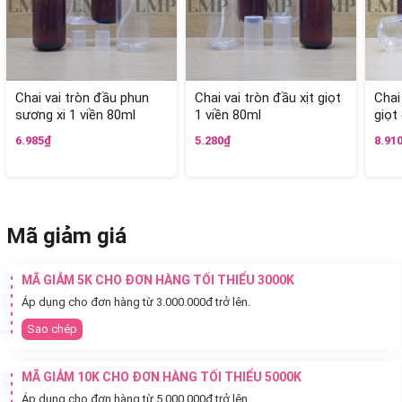
Chai vai tròn đầu phun
Chai vai tròn đầu xịt giọt
Chai
sương xi 1 viền 80ml
1 viền 80ml
giọt
6.985₫
5.280₫
8.91
Mã giảm giá
MÃ GIẢM 5K CHO ĐƠN HÀNG TỐI THIỂU 3000K
Áp dụng cho đơn hàng từ 3.000.000đ trở lên.
Sao chép
MÃ GIẢM 10K CHO ĐƠN HÀNG TỐI THIỂU 5000K
Áp dụng cho đơn hàng từ 5.000.000đ trở lên.