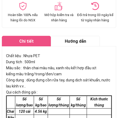
Hoàn tiền 100% nếu
Mở hộp kiểm tra và
Đổi trả trong 03 ngày kể
hàng lỗi do NSX
nhận hàng
từ ngày nhận hàng
Chi tiết
Hướng dẫn
mua hàng
Chất liệu : Nhựa PET
Dung tích : 500ml
Màu sắc : thân chai màu nâu, xanh rêu kết hợp đầu xịt
kiếng màu trắng/trong/đen/cam
Công dụng : dùng đựng cồn rửa tay, dung dịch sát khuẩn, nước
lau kính v.v...
Qui cách đóng gói :
Số
Số
Số
Số
Kích thước
lượng/bao
kg/bao
lượng/thùng
kg/thùng
thùng
Chai
120 cái
4.56 kg
Nắp