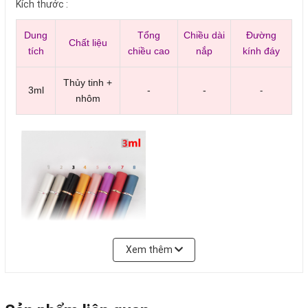
Kích thước :
Dung
Tổng
Chiều dài
Đường
Chất liệu
tích
chiều cao
nắp
kính đáy
Thủy tinh +
3ml
-
-
-
nhôm
Xem thêm