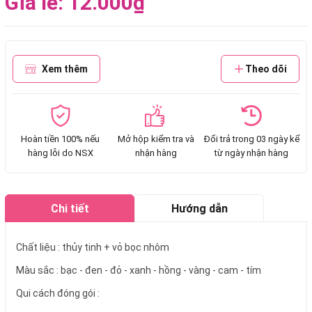
Giá lẻ: 12.000₫
Xem thêm
Theo dõi
Hoàn tiền 100% nếu
Mở hộp kiểm tra và
Đổi trả trong 03 ngày kể
hàng lỗi do NSX
nhận hàng
từ ngày nhận hàng
Chi tiết
Hướng dẫn
mua hàng
Chất liệu : thủy tinh + vỏ bọc nhôm
Màu sắc : bạc - đen - đỏ - xanh - hồng - vàng - cam - tím
Qui cách đóng gói :