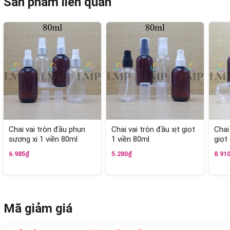
Sản phẩm liên quan
Chai vai tròn đầu phun
Chai vai tròn đầu xịt giọt
Chai
sương xi 1 viền 80ml
1 viền 80ml
giọt
6.985₫
5.280₫
8.91
Mã giảm giá