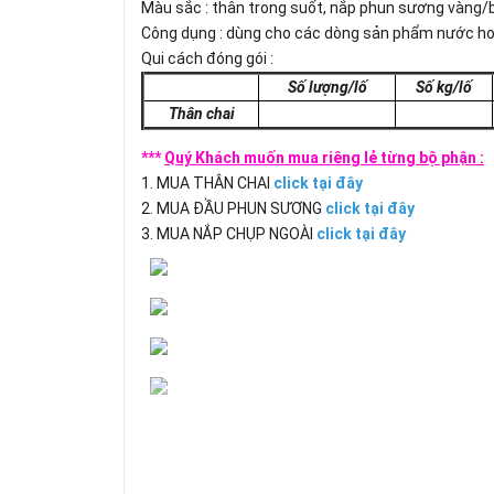
Màu sắc : thân trong suốt, nắp phun sương vàng/
Công dụng : dùng cho các dòng sản phẩm nước h
Qui cách đóng gói :
Số lượng/lố
Số kg/lố
Thân chai
***
Quý Khách muốn mua riêng lẻ từng bộ phận :
1. MUA THÂN CHAI
click tại đây
2. MUA ĐẦU PHUN SƯƠNG
click tại đây
3. MUA NẮP CHỤP NGOÀI
click tại đây