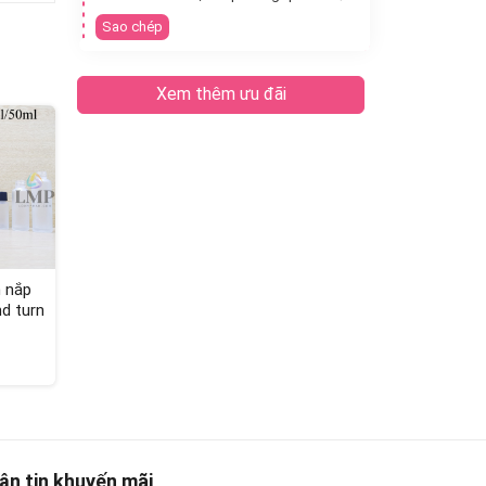
Sao chép
Xem thêm ưu đãi
h nắp
d turn
ận tin khuyến mãi