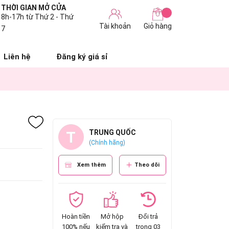
THỜI GIAN MỞ CỬA
8h-17h từ Thứ 2 - Thứ
Tài khoản
Giỏ hàng
7
Liên hệ
Đăng ký giá sỉ
T
TRUNG QUỐC
(Chính hãng)
Xem thêm
Theo dõi
g
Hoàn tiền
Mở hộp
Đổi trả
100% nếu
kiểm tra và
trong 03