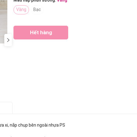
Màu nắp phun sương:
Vàng
Vàng
Bạc
Hết hàng
Gọi ngay 0938509677
hựa xi, nắp chụp bên ngoài nhựa PS