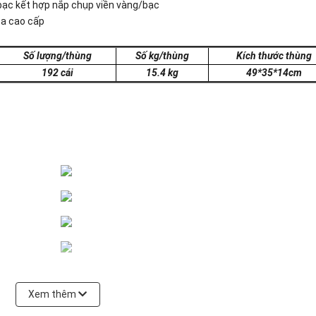
bạc kết hợp nắp chụp viền vàng/bạc
oa cao cấp
Số lượng/thùng
Số kg/thùng
Kích thước thùng
192 cái
15.4 kg
49*35*14cm
Xem thêm