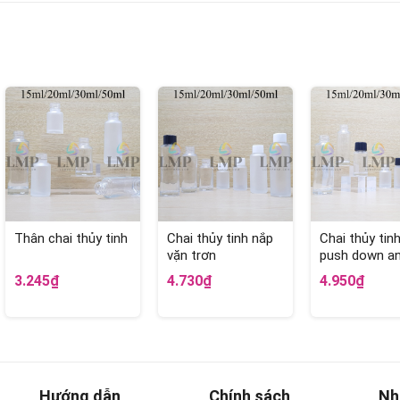
Thân chai thủy tinh
Chai thủy tinh nắp
Chai thủy tin
vặn trơn
push down an
sọc
3.245₫
4.730₫
4.950₫
Hướng dẫn
Chính sách
Nh