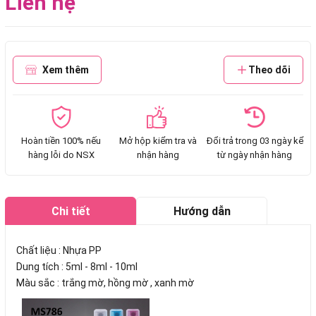
Liên hệ
Xem thêm
Theo dõi
Hoàn tiền 100% nếu
Mở hộp kiểm tra và
Đổi trả trong 03 ngày kể
hàng lỗi do NSX
nhận hàng
từ ngày nhận hàng
Chi tiết
Hướng dẫn
mua hàng
Chất liệu : Nhựa PP
Dung tích : 5ml - 8ml - 10ml
Màu sắc : trắng mờ, hồng mờ , xanh mờ