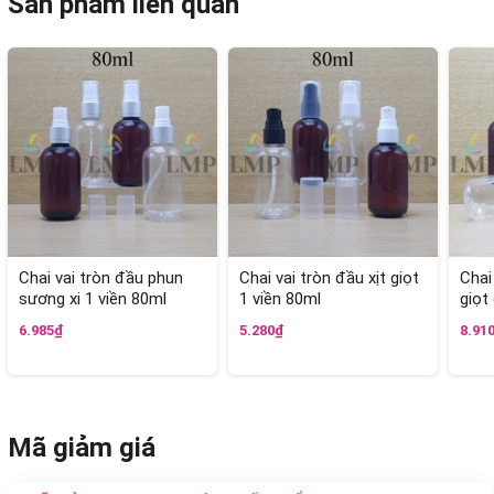
Sản phẩm liên quan
Chai vai tròn đầu phun
Chai vai tròn đầu xịt giọt
Chai
sương xi 1 viền 80ml
1 viền 80ml
giọt
6.985₫
5.280₫
8.91
Mã giảm giá