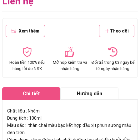
Liên hệ
Xem thêm
Theo dõi
Hoàn tiền 100% nếu
Mở hộp kiểm tra và
Đổi trả trong 03 ngày kể
hàng lỗi do NSX
nhận hàng
từ ngày nhận hàng
Chi tiết
Hướng dẫn
mua hàng
Chất liệu : Nhôm
Dung tích : 100ml
Màu sắc : thân chai màu bạc kết hợp đầu xịt phun sương màu
đen trơn
Công dụng : dùng đựng tinh chất dưỡng tóc như dầu bưởi, dầu