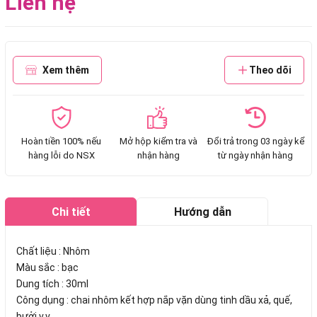
Liên hệ
Xem thêm
Theo dõi
Hoàn tiền 100% nếu
Mở hộp kiểm tra và
Đổi trả trong 03 ngày kể
hàng lỗi do NSX
nhận hàng
từ ngày nhận hàng
Chi tiết
Hướng dẫn
mua hàng
Chất liệu : Nhôm
Màu sắc : bạc
Dung tích : 30ml
Công dụng : chai nhôm kết hợp nắp vặn dùng tinh dầu xả, quế,
bưởi v.v...