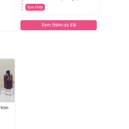
Sao chép
Xem thêm ưu đãi
 tròn