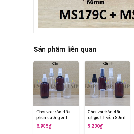
Sản phẩm liên quan
Chai vai tròn đầu
Chai vai tròn đầu
phun sương xi 1
xịt giọt 1 viền 80ml
viền 80ml
6.985₫
5.280₫