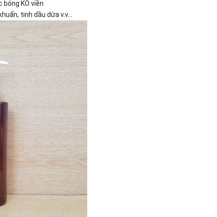
c bóng KO viền
uẩn, tinh dầu dừa v.v...