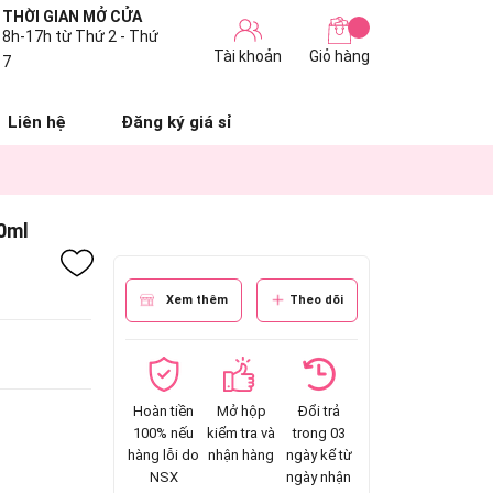
THỜI GIAN MỞ CỬA
8h-17h từ Thứ 2 - Thứ
Tài khoản
Giỏ hàng
7
Liên hệ
Đăng ký giá sỉ
00ml
Xem thêm
Theo dõi
Hoàn tiền
Mở hộp
Đổi trả
100% nếu
kiểm tra và
trong 03
hàng lỗi do
nhận hàng
ngày kể từ
NSX
ngày nhận