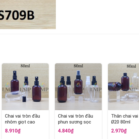
Chai vai tròn đầu
Chai vai tròn đầu
Thân chai vai
nhôm giọt cao
phun sương sọc
Ø20 80ml
80ml
80ml
8.910₫
4.840₫
2.970₫