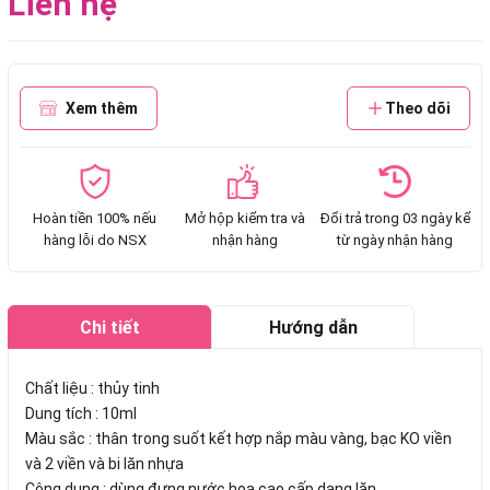
Liên hệ
Xem thêm
Theo dõi
Hoàn tiền 100% nếu
Mở hộp kiểm tra và
Đổi trả trong 03 ngày kể
hàng lỗi do NSX
nhận hàng
từ ngày nhận hàng
Chi tiết
Hướng dẫn
mua hàng
Chất liệu : thủy tinh
Dung tích : 10ml
Màu sắc : thân trong suốt kết hợp nắp màu vàng, bạc KO viền
và 2 viền và bi lăn nhựa
Công dụng : dùng đựng nước hoa cao cấp dạng lăn