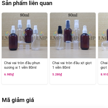
Sản phẩm liên quan
Chai vai tròn đầu phun
Chai vai tròn đầu xịt giọt
Chai
sương xi 1 viền 80ml
1 viền 80ml
giọt
6.985₫
5.280₫
8.91
Mã giảm giá