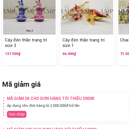
Cây đèn thần trang trí
Cây đèn thần trang trí
Chai
size 3
size 1
137.500₫
66.000₫
71.5
Mã giảm giá
MÃ GIẢM 5K CHO ĐƠN HÀNG TỐI THIỂU 3000K
Áp dụng cho đơn hàng từ 3.000.000đ trở lên.
Sao chép