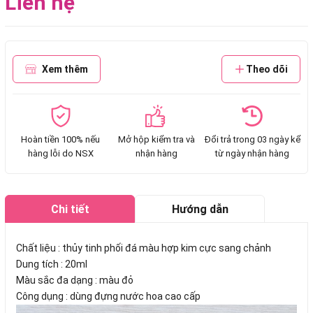
Liên hệ
Xem thêm
Theo dõi
Hoàn tiền 100% nếu
Mở hộp kiểm tra và
Đổi trả trong 03 ngày kể
hàng lỗi do NSX
nhận hàng
từ ngày nhận hàng
Chi tiết
Hướng dẫn
mua hàng
Chất liệu : thủy tinh phối đá màu hợp kim cực sang chảnh
Dung tích : 20ml
Màu sắc đa dạng : màu đỏ
Công dụng : dùng đựng nước hoa cao cấp