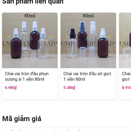
Sản phẩm liên quan
Chai vai tròn đầu phun
Chai vai tròn đầu xịt giọt
Chai
sương xi 1 viền 80ml
1 viền 80ml
giọt
6.985₫
5.280₫
8.91
Mã giảm giá