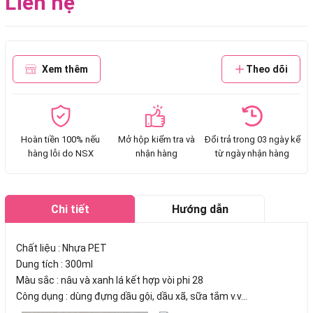
Liên hệ
Xem thêm
Theo dõi
Hoàn tiền 100% nếu
Mở hộp kiểm tra và
Đổi trả trong 03 ngày kể
hàng lỗi do NSX
nhận hàng
từ ngày nhận hàng
Chi tiết
Hướng dẫn
mua hàng
Chất liệu : Nhựa PET
Dung tích : 300ml
Màu sắc : nâu và xanh lá kết hợp vòi phi 28
Công dụng : dùng đựng dầu gội, dầu xã, sữa tắm v.v...