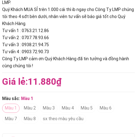
LMP.
Quý Khách MUA SỈ trên 1.000 cái thì ib ngay cho Công Ty LMP chúng
tôi theo 4 sđt bên dưới, nhân viên tư vấn sẽ báo giá tốt cho Quý
Khách Hàng.
Tư vấn 1 : 0763.21.12.86
Tư vấn 2 : 0707.78.93.66
Tư vấn 3 : 0938.21.94.75
Tư vấn 4 : 0903.72.90.73
Công Ty LMP cảm ơn Quý Khách Hàng đã tin tưởng và đồng hành
cùng chúng tôi !
Giá lẻ:
11.880₫
Màu sắc:
Màu 1
Màu 1
Màu 2
Màu 3
Màu 4
Màu 5
Màu 6
Màu 7
Màu 8
sx theo màu yêu cầu