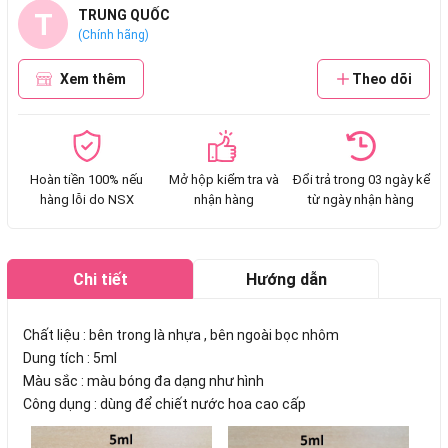
T
TRUNG QUỐC
(Chính hãng)
Xem thêm
Theo dõi
Hoàn tiền 100% nếu
Mở hộp kiểm tra và
Đổi trả trong 03 ngày kể
hàng lỗi do NSX
nhận hàng
từ ngày nhận hàng
Chi tiết
Hướng dẫn
mua hàng
Chất liệu : bên trong là nhựa , bên ngoài bọc nhôm
Dung tích : 5ml
Màu sắc : màu bóng đa dạng như hình
Công dụng : dùng để chiết nước hoa cao cấp