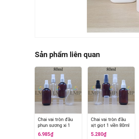
Sản phẩm liên quan
Chai vai tròn đầu
Chai vai tròn đầu
phun sương xi 1
xịt giọt 1 viền 80ml
viền 80ml
6.985₫
5.280₫