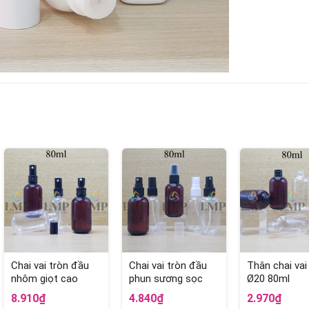
Chai vai tròn đầu
Chai vai tròn đầu
Thân chai vai
nhôm giọt cao
phun sương sọc
Ø20 80ml
80ml
80ml
8.910₫
4.840₫
2.970₫