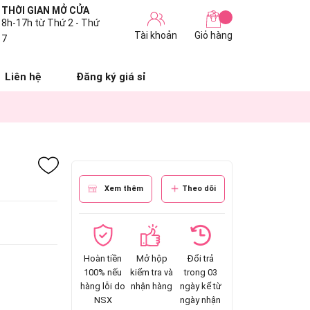
THỜI GIAN MỞ CỬA
8h-17h từ Thứ 2 - Thứ
Tài khoản
Giỏ hàng
7
Liên hệ
Đăng ký giá sỉ
Xem thêm
Theo dõi
Hoàn tiền
Mở hộp
Đổi trả
100% nếu
kiểm tra và
trong 03
hàng lỗi do
nhận hàng
ngày kể từ
NSX
ngày nhận