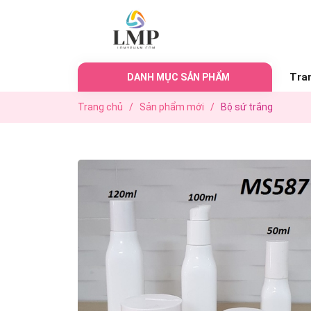
Tra
DANH MỤC SẢN PHẨM
Trang chủ
/
Sản phẩm mới
/
Bộ sứ trắng